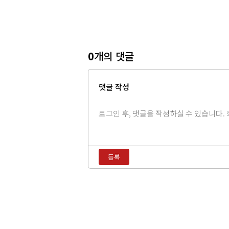
0
개의 댓글
댓글 작성
댓
글
내
용
등록
입
력
댓
글
정