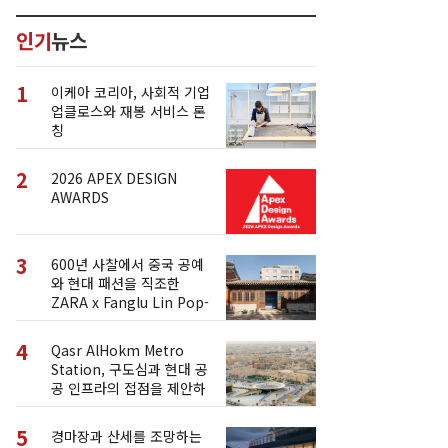
인기
뉴스
1
이케아 코리아, 사회적 기업
업클로스와 재봉 서비스 론
칭
2
2026 APEX DESIGN
AWARDS
3
600년 사찰에서 중국 공예
와 현대 패션을 직조한
ZARA x Fanglu Lin Pop-
Up
4
Qasr AlHokm Metro
Station, 구도심과 현대 공
공 인프라의 접점을 제안하
다
5
경마장과 산세를 조망하는