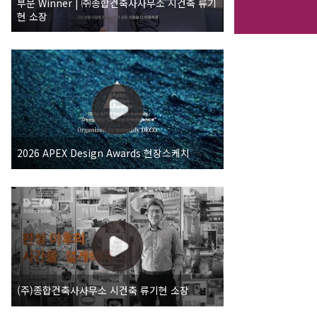
부문 Winner | ㈜종합건축사사무소 시건축 류기
현 소장
2026 APEX Design Awards 현장스케치
(주)종합건축사사무소 시건축 류기현 소장