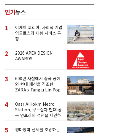
인기
뉴스
1
이케아 코리아, 사회적 기업
업클로스와 재봉 서비스 론
칭
2
2026 APEX DESIGN
AWARDS
3
600년 사찰에서 중국 공예
와 현대 패션을 직조한
ZARA x Fanglu Lin Pop-
Up
4
Qasr AlHokm Metro
Station, 구도심과 현대 공
공 인프라의 접점을 제안하
다
5
경마장과 산세를 조망하는