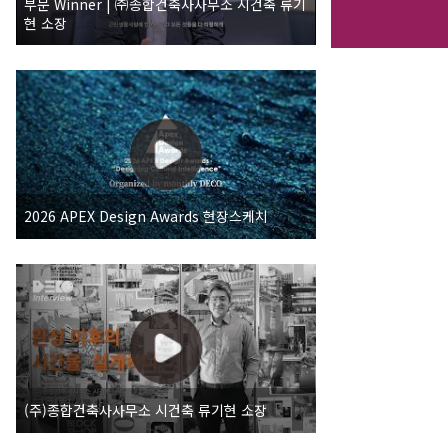
부문 Winner | ㈜종합건축사사무소 시건축 류기
현 소장
2026 APEX Design Awards 현장스케치
(주)종합건축사사무소 시건축 류기현 소장