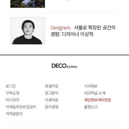
Designers
사물로 확장된 공간의
경험: 디자이너 이상혁
SANGHYEOK LEE
로그인
회원가입
기사제보
구독신청
광고문의
데코저널 소개
미디어킷
이용약관
개인정보처리방침
이메일무단수집금지
윤리경영
불편신고
저작권문의