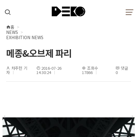
홈
현
NEWS
재
EXHIBITION NEWS
위
메종&오브제 파리
치
차주헌 기
2016-07-26
조회수
댓글
자
14:30:24
17866
0