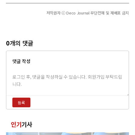
저작권자 ⓒ Deco Journal 무단전재 및 재배포 금지
0
개의 댓글
댓글 작성
댓
글
내
용
등록
입
력
댓
인기
기사
글