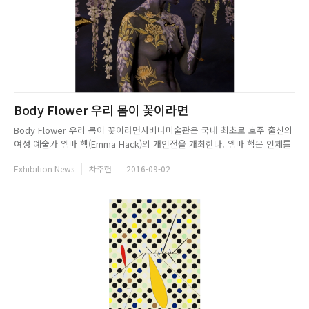
Body Flower 우리 몸이 꽃이라면
Body Flower 우리 몸이 꽃이라면사비나미술관은 국내 최초로 호주 출신의
여성 예술가 엠마 핵(Emma Hack)의 개인전을 개최한다. 엠마 핵은 인체를
캔버스 삼아 주변 환경과 일치시키는 위장술(카무플라주
Exhibition News
차주헌
2016-09-02
&middot;Camouflage)아트로 국제적 명성을 얻은 예술가다. 동식물의 생
존전략인 위장은 1896년 미국 화가 애벗 핸더슨 세이어(Abbo...