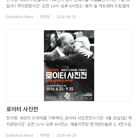
일(수) 까지관람시간: 오전 10시~오후 6시장소: 꿈의 숲 아트센터 드림갤러
리문의: 02-2289-5401...
Exhibition News
차주헌
2016-06-29
로이터 사진전
전시명: 세상의 드라마를 기록하다_로이터 사진전전시기간: 9월 25일(일) 까
지관람시간: 오전 11시~오후 8시장소: 예술의전당 한가람미술관 3, 4전시실
주최: 예술의전당, 한겨레미디어문의: 02-580-1300...
Exhibition News
차주헌
2016-06-29