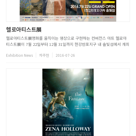
헬로아티스트展
헬로아티스트展명화를 움직이는 영상으로 구현하는 컨버전스 아트 헬로아
티스트展이 7월 22일부터 12월 31일까지 한강반포지구 내 솔빛섬에서 개최
된다. 이번 전시는 국내 최초의 캐주얼 카페 전시로써 중국 등 아시아권 국가
Exhibition News
차주헌
2016-07-26
에 컨버전스 아트를 수출하며 전 세계의 한류를 이끌고 있는 본다빈치㈜가
준비한 새로운 프로젝트다.음료를 마시면서 작품을 감상하는 캐주얼 카페
라...