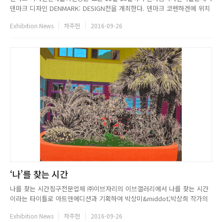
덴마크 디자인 DENMARK: DESIGN전을 개최한다. 덴마크 코펜하겐에 위치
한 덴마크 디자인뮤지엄(Designmuseum Denmark)과의 협력을 통해 구성
Exhibition News
차주헌
2016-09-26
된 이번 전시에서는 덴마크 근대 디자인의 황금기라고 말할 수 있는 20세기
Mid-Century 이후를 중심으로 세계를 매료시...
‘나’를 찾는 시간
나를 찾는 시간침구전문업체 ㈜이브자리의 이브갤러리에서 나를 찾는 시간
이라는 타이틀로 아트앤에디션과 기획하여 박상미&middot;박상희 작가의
전시를 선보인다. 서로 만난 적이 없다는 두 사람. 한 사람은 서양화를, 다른
Exhibition News
차주헌
2016-09-26
한 사람은 동양화를 공부했다. 하지만 두 사람의 작품은 어딘지 닮아있다.박