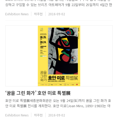
상하고 구입할 수 있는 브리즈 아트페어가 9월 22일부터 25일까지 4일간 한
강진역 블루스퀘어 네모 갤러리에서 열린다. 브리즈 아트페어는 신진 예술가
Exhibition News
차주헌
2016-09-02
발굴을 위한 공개모집을 통해 직접 작가를 선정하고, 미술품 구매 장벽을 낮
추기 위해 오운아트 캠페인을 펼치며 10개월 카드할부 무이...
‘꿈을 그린 화가’ 호안 미로 특별展
호안 미로 특별展세종문화회관은 오는 9월 24일(토)까지 꿈을 그린 화가 호
안 미로 특별展 전시를 개최한다. 호안 미로(Joan Miro, 1893~1983)는 야
수주의, 입체주의, 그리고 초현실주의에서 다양한 요소들을 받아들여 자신만
Exhibition News
차주헌
2016-09-02
의 개성 있는 양식을 만들어낸 화가로 스페인에서 가장 존경받는 화가이기도