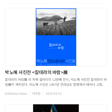
하다. 1981년 호안 미로와 그의 부인으로부터 스...
박노해 사진전 <칼데라의 바람>展
칼데라의 바람展 라 카페 갤러리의 12번째 전시, 박노해 사진전 칼데라의 바
람展이 개최된다. 박노해 시인은 1957년 전라남도 함평에서 태어나 고흥,
벌교에서 자랐으며, 1984년에 첫 시집 『노동의 새벽』을 출간하며 이름을
Exhibition News
차주헌
2016-09-02
알렸다. 라 카페 갤러리는 2012년부터 박노해 시인의 글로벌 평화 나눔 상설
사진전이 열리는 곳으로 비영리 사회단체 나눔 문화가...