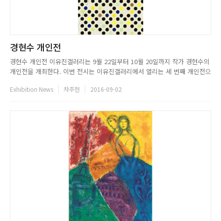
경현수 개인전
경현수 개인전 이유진갤러리는 9월 22일부터 10월 20일까지 작가 경현수의
개인전을 개최한다. 이번 전시는 이유진갤러리에서 열리는 세 번째 개인전으
로 이전보다 확장된 화면에 더욱 다채로워진 색과 형이 펼쳐진 신작 페인팅
Exhibition News
차주헌
2016-09-02
과 새로이 시작한 입체조형물 시리즈를 선보인다.그동안 경현수 작가는 칼날
과도 같은 선과 컴퓨터의 RGB색상에 도전하는 선명한 컬러의 페...