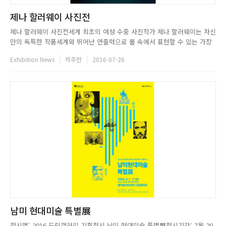
제나 할러웨이 사진전
제나 할러웨이 사진전세계 최초의 여성 수중 사진작가 제나 할러웨이는 자신
만의 독특한 작품세계와 뛰어난 연출력으로 물 속에서 표현할 수 있는 가장
아름답고 환상적인 순간을 담아낸다. 고도의 수중 사진 기법과 황홀한 이미
Exhibition News
차주헌
2016-07-26
지를 결합해 틈새시장을 개척해온 그녀는 전 세계 최초로 단독 전시회를 하
게 됐다.제나 할러웨이는 18세에 2주간 이집트 스쿠버 다이빙 과정에 ...
남미 현대미술 특별展
전시명: 2016 드림갤러리 기획전시 남미 현대미술 특별展전시기간: 7월 20