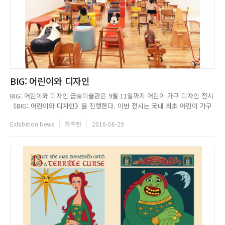
BIG: 어린이와 디자인
BIG: 어린이와 디자인 금호미술관은 9월 11일까지 어린이 가구 디자인 전시
《BIG: 어린이와 디자인》을 진행한다. 이번 전시는 국내 최초 어린이 가구
디자인 전시로서, 피터 켈러(Peter Keler), 루이지 콜라니(Luigi Colani), 장
Exhibition News
차주헌
2016-06-29
프루베(Jean Prouve), 레나테 뮐러(Renate Muller)와 같은 세계적인 디자
이너들의 오...