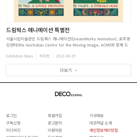
드림웍스 애니메이션 특별전
서울시립미술관은 드림웍스 애니메이션(DreamWorks Animation), 호주영
상센터(the Australian Centre for the Moving Image, ACMI)와 함께 드
림웍스 애니메이션 특별전: 스케치에서 스크린으로를 개최한다. 이번 전시는
Exhibition News
차주헌
2016-06-29
2016년도 전시 하이라이트인 세마9경 중 세 번째로 세대와 연령을 초월하여
온 가족이 함께 즐길...
더보기
로그인
회원가입
기사제보
구독신청
광고문의
데코저널 소개
미디어킷
이용약관
개인정보처리방침