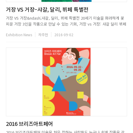
거장 VS 거장–샤갈, 달리, 뷔페 특별전
거장 VS 거장&ndash;샤갈, 달리, 뷔페 특별전 20세기 미술을 화려하게 꽃
피운 거장 3인을 작품으로 만날 수 있는 기회, 거장 vs 거장: 샤갈 달리 뷔페
특별전이 오는 9월 25일까지 예술의전당 한가람미술관 1층에서 개최된다.
Exhibition News
차주헌
2016-09-02
독창적인 예술세계를 펼치며 근&middot;현대 미술사에서 중요한 자리를 차
지하고 있을 뿐만 아니라 전 세계적으로 사랑...
2016 브리즈아트페어
2016 브리즈아트페어 미술을 처음 접하는 사람들도 누구나 쉽게 작품을 감