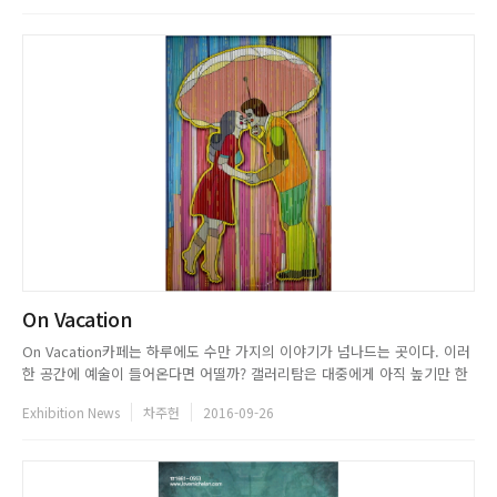
상희의 작품은 대담한 면 분할과 색상의 대비가 낯선 공간을 만들고...
On Vacation
On Vacation카페는 하루에도 수만 가지의 이야기가 넘나드는 곳이다. 이러
한 공간에 예술이 들어온다면 어떨까? 갤러리탐은 대중에게 아직 높기만 한
예술의 문턱을 허물고 일상 속으로 찾아 온 갤러리 카페다. 예술이 흐르는 공
Exhibition News
차주헌
2016-09-26
간에서 나누는 이야기와 한 잔의 커피는 우리에게 익숙한 듯 익숙치 않은 조
금은 특별한 일상의 경험을 제공한다. 갤러리탐은 우리에게 ...