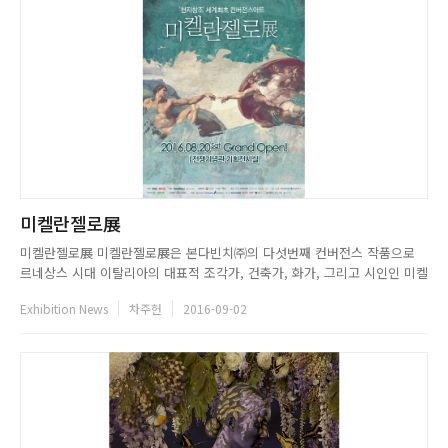
미켈란젤로展
미켈란젤로展 미켈란젤로展은 본다빈치㈜의 다섯번째 컨버전스 작품으로
르네상스 시대 이탈리아의 대표적 조각가, 건축가, 화가, 그리고 시인인 미켈
란젤로 부오나로티의 삶과 그의 명작을 최첨단 영상기술과 결합해 펼치는 전
Exhibition News
차주헌
2016-09-02
시다. 이번 전시는 박물관을 그대로 옮겨놓은 듯한 공간으로 구성한 뮤제오
그라피 콘셉트로 제작되었으며, 그의 작품을 미디어 아트로 재창작한 이번...