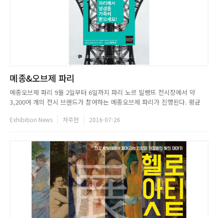
메종&오브제 파리
메종오브제 파리 9월 2일부터 6일까지 파리 노르 빌뺑뜨 전시장에서 약
3,200여 개의 전시 브랜드가 참여하는 메종오브제 파리가 진행된다. 평균
80,000명의 방문객이 찾는 메종 오브제 파리는 전 세계 라이프 스타일 전문
Exhibition News
차주헌
2016-07-26
가를 위한 전시로 홈 데코레이션, 홈 디자인, 가구, 액세서리, 텍스타일, 프레
그런스, 키즈 디자인, 테이블 웨어를 총망라하는 다...