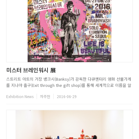
미스터 브레인워시 展
스트리트 아트의 거장 뱅크시(Banksy)가 감독한 다큐멘터리 영화 선물가게
를 지나야 출구(Exit through the gift shop)를 통해 세계적으로 이름을 알
리게 된 아티스트 미스터 브레인워시(Mr.Brainwash, 본명 티에리 구에타
Exhibition News
차주헌
2016-06-29
Thierry Guetta)의 아시아 최초 단독 전시회가 9월 25일까지 서울 인사동
문화복합공간 아라아트센터...