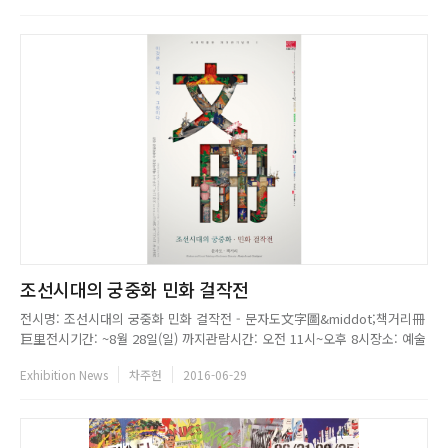
조선시대의 궁중화 민화 걸작전
전시명: 조선시대의 궁중화 민화 걸작전 - 문자도文字圖&middot;책거리冊
巨里전시기간: ~8월 28일(일) 까지관람시간: 오전 11시~오후 8시장소: 예술
의전당 서울서예박물관 전관주최: 예술의전당, 현대화랑문의: 02-580-
Exhibition News
차주헌
2016-06-29
1300...