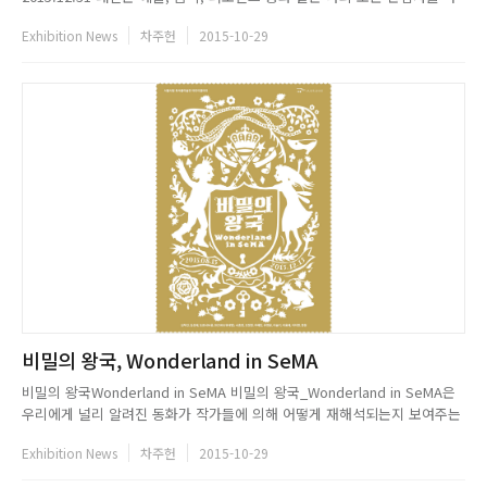
나로 아우르는 좋은 우산과도 같다. - 세계 패션계의 새로운 흐름을 주도하
Exhibition News
차주헌
2015-10-29
는 멀티 크리에이터, 헨릭 빕스코브의 아시아 최초 전시- 강렬한 색감과 독
특한 디자인의 컬렉션 등 위트 넘치는 작품 소개...
비밀의 왕국, Wonderland in SeMA
비밀의 왕국Wonderland in SeMA 비밀의 왕국_Wonderland in SeMA은
우리에게 널리 알려진 동화가 작가들에 의해 어떻게 재해석되는지 보여주는
전시로 시간과 공간의 제약을 뛰어넘고 꿈과 현실의 경계를 가로지르는 동화
Exhibition News
차주헌
2015-10-29
적 세계를 구현한 다양한 형식과 내용의 작품들을 선보인다.신기한 마법과
놀라운 모험으로 가득 찬 비밀의 왕국의 문을 열고...