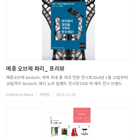
메종 오브제 파리_ 프리뷰
메종오브제 &ndash; 세계 최대 홈 데코 전문 전시회2016년 1월 22일부터
26일까지 &ndash; 파리 노르 빌뺑뜨 전시장3200 여 개의 전시 브랜드
80,000 명의 방문객 (프랑스 51% , 해외 49%)36% 전문가 / 64% 바이어
Exhibition News
차주헌
2015-12-28
전문가를 위한 라이프스타일 전시회 메종오브제 파리가 2016년 1월 22일부
터 26일까지 개최된다.3개의 라이프...