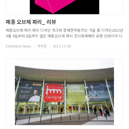
메종 오브제 파리_ 리뷰
메종오브제 파리 파리 디자인 위크와 함께한역동적인 가을 홈 디자인2015년
9월 4일부터 8일까지 열린 메종오브제 파리 전시회에해외 유명 인테리어 디
자이너들이 모두 모였다. 전시가 진행되는 5일 동안,69,000명 (50 % 프랑
Exhibition News
차주헌
2015-12-08
스인, 50% 해외 방문객)이상의 방문객들이 파리 노르빌뺑뜨 전시장 통로를
구석구석 누볐다.한편, 메종오브제 전시회와 나란히 개...