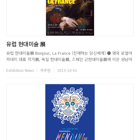
유럽 현대미술 展
유럽 현대미술展 Bonjour, La France (친애하는 당신에게) ● 영국 로열아
카데미 대표 작가展, 독일 현대미술展, 스페인 근현대미술展에 이은 성남아
트센터 큐브 미술관 선사하는 세계명화전 시리즈 유럽현대미술展● 로베르
Exhibition News
차주헌
2015-10-01
콩바스, 다브랭쉬, 올랑, JR, 사바테 등 현대미술을 이끄는 작가들의 작품을
통한 프랑스 현대미술의 역사와 흐름을 조명 이번 유럽...