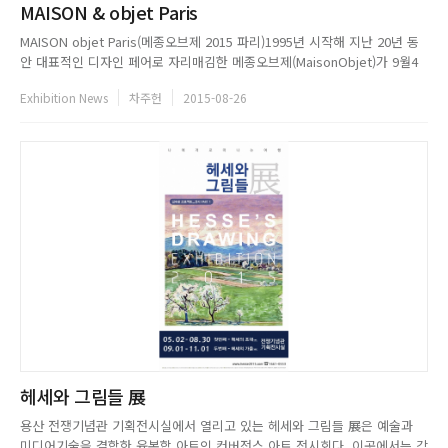
MAISON & objet Paris
MAISON objet Paris(메종오브제 2015 파리)1995년 시작해 지난 20년 동
안 대표적인 디자인 페어로 자리매김한 메종오브제(MaisonObjet)가 9월4
일부터 8일까지 세계적인 디자인 수도 파리에서 열린다. 지난 1월에 이어 파
Exhibition News
차주헌
2015-08-26
리 노르 빌뺑뜨 전시장에서 개최되는 세계 최대 홈 데코 전시회 메종오브제
에는 창의적인 신제품들을 살펴보고, 변화...
헤세와 그림들 展
용산 전쟁기념관 기획전시실에서 열리고 있는 헤세와 그림들 展은 예술과
미디어기술을 결합한 융복합 아트인 컨버전스 아트 전시회다. 이곳에서는 각