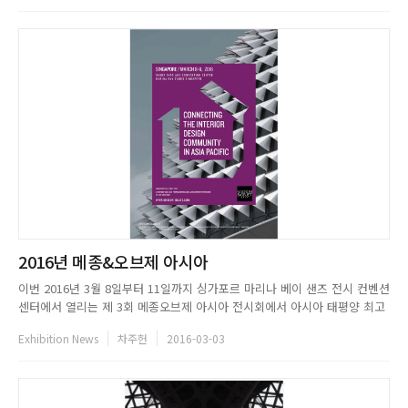
얻고 최신 마켓 동향을 읽을 수 있었다.메종오브제 파리는 지속적으로 발...
2016년 메종&오브제 아시아
이번 2016년 3월 8일부터 11일까지 싱가포르 마리나 베이 샌즈 전시 컨벤션
센터에서 열리는 제 3회 메종오브제 아시아 전시회에서 아시아 태평양 최고
의 디자인들이 선보일 예정이다. 2016년 메종오브제 아시아 전시회에서는
Exhibition News
차주헌
2016-03-03
부동산 개발 업자, 호텔 경영자, 레스토랑 경영자, 인테리어 디자이너 및 건
축가를 위한 인테리어 디자인 및 건축 솔루션을 중심으로, ...