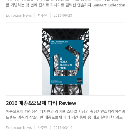
를 기념하는 첫 번째 전시로 가나아트 컬렉션 앤솔러지 GanaArt Collection
Anthology를 개최한다. 전시 제목인 앤솔러지(Anthology)가 말해주듯이,
Exhibition News
차주헌
2016-06-29
이번 전시는 가나아트 컬렉션 총 200점 중에서 선별한 24명 작가의 민중미
술 대표 작품 28점을 선보이는 전시다....
2016 메종&오브제 파리 Review
메종오브제 파리장식 디자인과 라이프 스타일 시장의 중심지인스퍼레이션과
트렌드 예측의 장소이번 메종오브제 파리 기간 중에 홈 데코 분야 전시회로
서의 전문성을 다시 한번 확인 하고, 알찬 전시회 내용 구성으로발전된 전시
Exhibition News
차주헌
2016-03-14
회의 모습을 볼 수 있었다.방문객들은 전시회의 다양한 프로그램으로 영감을