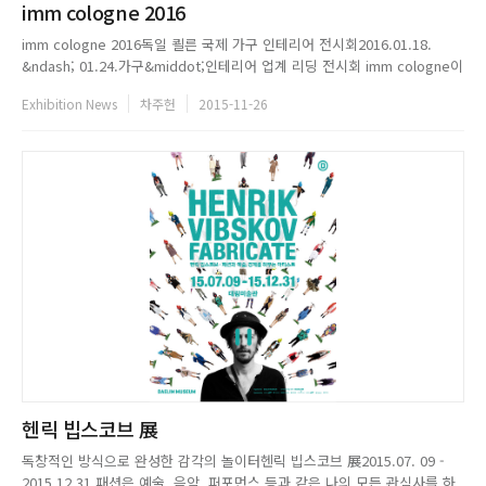
imm cologne 2016
imm cologne 2016독일 쾰른 국제 가구 인테리어 전시회2016.01.18.
&ndash; 01.24.가구&middot;인테리어 업계 리딩 전시회 imm cologne이
내년 1월 쾰른 국제 전시장에서 개최된다. 내년 전시회에는 약 50개국에서
Exhibition News
차주헌
2015-11-26
1,300개의 회사가 참가할 예정이며 LivingInteriors도 함께 개최되어 더욱
다양한 제품들이 ...
헨릭 빕스코브 展
독창적인 방식으로 완성한 감각의 놀이터헨릭 빕스코브 展2015.07. 09 -
2015.12.31 패션은 예술, 음악, 퍼포먼스 등과 같은 나의 모든 관심사를 하