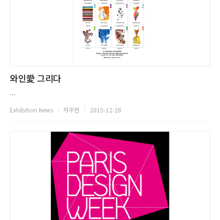
와인愛 그리다
...
Exhibition News
차주헌
2015-12-28