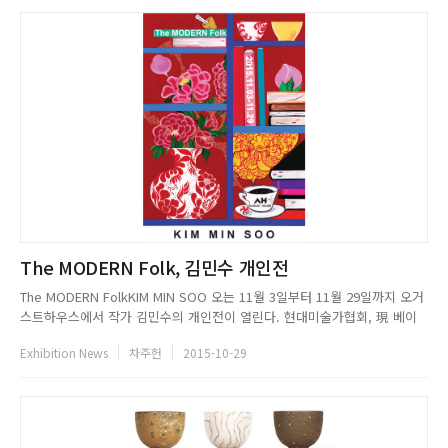
The MODERN Folk, 김민수 개인전
The MODERN FolkKIM MIN SOO 오는 11월 3일부터 11월 29일까지 오거
스트하우스에서 작가 김민수의 개인전이 열린다. 현대미술가협회, 現 베이
징 레드아트 소속 작가인 그는 픽토그라피처럼 전개되는 작품을 특징으로 한
Exhibition News
차주헌
2015-10-29
다. 동양적 사고와 이미지부터 서구의 표현주의적 터치, 그라피티의 간결한
이미지화까지 다양한 모습을 볼 수 있는 작가 김민수의...