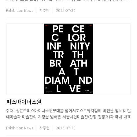
유명 아티스트들이 헤르만 헤세에게 영감을 받아 만든 작품들이 진품으로 전
Exhibition News
차주헌
2015-07-30
시되어 있다. 마의 산으로 알려진 소설가 토마스만과 프랑스의 아카데미 문
학상을 받은 위대한 극작가인 로맹 롤랑과의 서신집, 오페라의 거장 슈트...
피스마이너스원
취재: 성은주피스마이너스원무대를 넘어서포스트뮤지엄의 비전을 앞세워 현
대미술과 미술관의 지평을 넓혀온 서울시립미술관(관장 김홍희)과 국내 대표
연예기획사인 YG 엔터테인먼트(대표 양민석)가 손을 잡고 6월 9일부터 8월
Exhibition News
차주헌
2015-07-30
23일까지 피스마이너스원: 무대를 넘어서 PEACEMINUSONE: Beyond the
Stage전을 개최한다. 이번 전시는 한국을 대표하는...