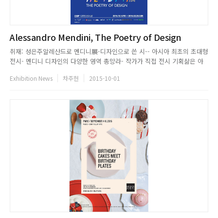
Alessandro Mendini, The Poetry of Design
취재: 성은주알레산드로 멘디니展-디자인으로 쓴 시-- 아시아 최초의 초대형
전시- 멘디니 디자인의 다양한 영역 총망라- 작가가 직접 전시 기획삶은 아
름다운 것과 연결되어 있고, 그 모든 것이 디자인이다 -멘디니-10월 8일부터
Exhibition News
차주헌
2015-10-01
세계적인 디자이너 알레산드로 멘디니의 초대형 전시가 동대문디자인플라자
디자인전시관에서 열린다. 그의 이름을 걸고 이루어지는 대규모 ...