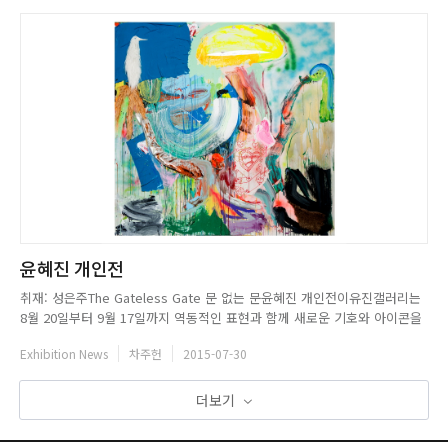
윤혜진 개인전
취재: 성은주The Gateless Gate 문 없는 문윤혜진 개인전이유진갤러리는
8월 20일부터 9월 17일까지 역동적인 표현과 함께 새로운 기호와 아이콘을
보여주는 회화 및 콜라주 작업을 선보이는 작가 윤혜진(b.1975- )의 개인전
Exhibition News
차주헌
2015-07-30
을 개최한다. 작업의 키워드인 High-Voltage Low-tech의 작품들은 다채로
운 컬러와 여과 없이 직관적으로 표...
더보기