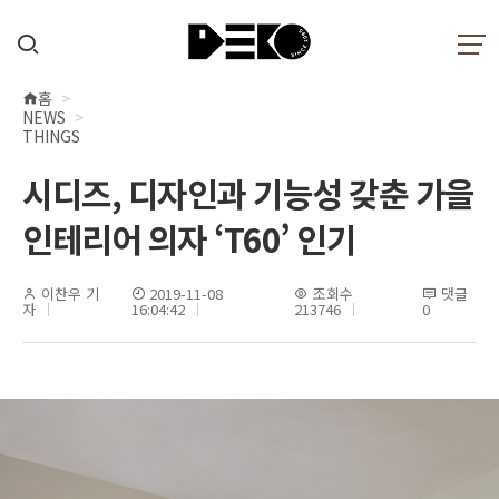
홈
현
NEWS
재
THINGS
위
시디즈, 디자인과 기능성 갖춘 가을
치
인테리어 의자 ‘T60’ 인기
이찬우 기
2019-11-08
조회수
댓글
자
16:04:42
213746
0