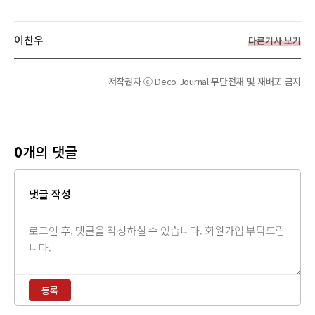
이찬우
다른기사 보기
저작권자 ⓒ Deco Journal 무단전재 및 재배포 금지
0
개의 댓글
댓글 작성
댓
글
내
용
등록
입
력