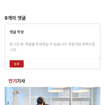
0
개의 댓글
댓글 작성
댓
글
내
용
등록
입
력
댓
인기
기사
글
정
렬