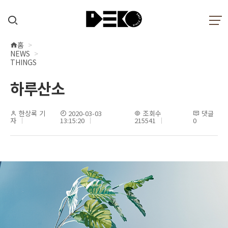
홈
현
NEWS
재
THINGS
위
하루산소
치
한상록 기
2020-03-03
조회수
댓글
자
13:15:20
215541
0