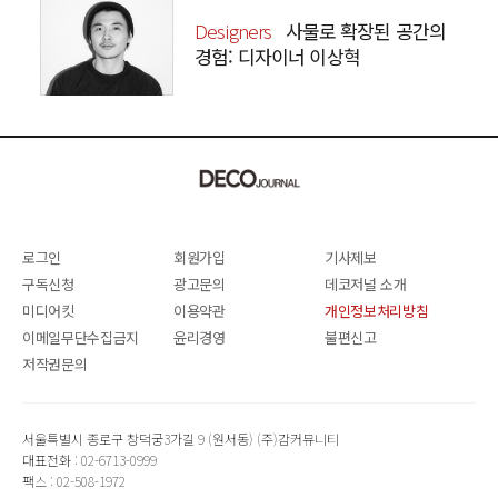
Designers
사물로 확장된 공간의
경험: 디자이너 이상혁
SANGHYEOK LEE
로그인
회원가입
기사제보
구독신청
광고문의
데코저널 소개
미디어킷
이용약관
개인정보처리방침
이메일무단수집금지
윤리경영
불편신고
저작권문의
서울특별시 종로구 창덕궁3가길 9 (원서동) (주)감커뮤니티
대표전화 : 02-6713-0999
팩스 : 02-508-1972