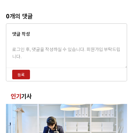
0
개의 댓글
댓글 작성
댓
글
내
용
등록
입
력
댓
인기
기사
글
정
렬