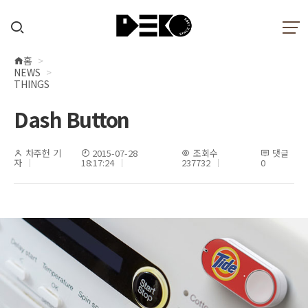
홈
현
NEWS
재
THINGS
위
Dash Button
치
차주헌 기
2015-07-28
조회수
댓글
자
18:17:24
237732
0