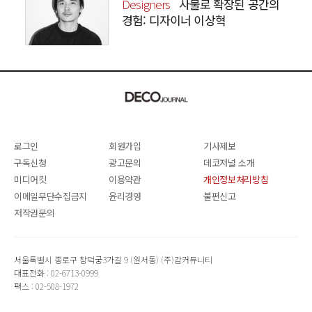
Designers
사물로 확장된 공간의
경험: 디자이너 이상혁
SANGHYEOK LEE
로그인
회원가입
기사제보
구독신청
광고문의
데코저널 소개
미디어킷
이용약관
개인정보처리방침
이메일무단수집금지
윤리경영
불편신고
저작권문의
서울특별시 종로구 창덕궁3가길 9 (원서동) (주)감커뮤니티
대표전화 : 02-6713-0999
팩스 : 02-508-1972