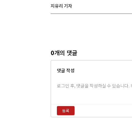
지유리 기자
0
개의 댓글
댓글 작성
댓
글
내
용
등록
입
력
댓