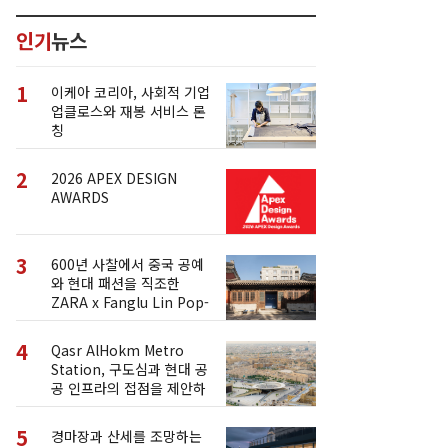
인기
뉴스
1
이케아 코리아, 사회적 기업
업클로스와 재봉 서비스 론
칭
2
2026 APEX DESIGN
AWARDS
3
600년 사찰에서 중국 공예
와 현대 패션을 직조한
ZARA x Fanglu Lin Pop-
Up
4
Qasr AlHokm Metro
Station, 구도심과 현대 공
공 인프라의 접점을 제안하
다
5
경마장과 산세를 조망하는