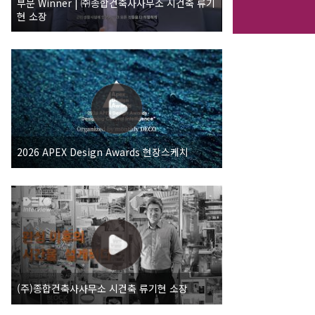
부문 Winner | ㈜종합건축사사무소 시건축 류기
현 소장
2026 APEX Design Awards 현장스케치
(주)종합건축사사무소 시건축 류기현 소장