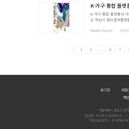
K-가구 통합 플랫
K-가구 통합 플랫폼사 아
도 하남시 멀티컬쳐플랫폼 
FURNITURE」는 K-
Market Report
이지민
작품 총 50여 점을 만나볼
‹
1
2
...
6
7
로그인
회원
개
서울특별시 종로구 창덕궁
법인명 : 주식회사 감커뮤니티
「열린보도원칙」 당 매체는 독자