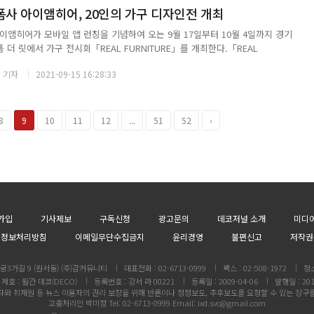
폼사 아이앰히어, 20인의 가구 디자인전 개최
이앰히어가 모바일 앱 런칭을 기념하여 오는 9월 17일부터 10월 4일까지 경기
더 릿에서 가구 전시회「REAL FURNITURE」를 개최한다.「REAL
가구의 현재와 미래를 담은 아이앰히어의 첫 가구 전시회로 가구 디자이너 20인의
 기자
2021-09-15 16:28:33
 수 있다. 멀티컬쳐플랫...
8
9
10
11
12
...
51
52
›
가입
기사제보
구독신청
광고문의
데코저널 소개
미디
인정보처리방침
이메일무단수집금지
윤리경영
불편신고
저작권
3가길 9 (원서동) (주)감커뮤니티
대표전화 : 02-6713-0999
팩스 : 02-508-1972
청
제호 : 월간 데코(DECO)
등록번호 : 강서 라 00221
등록일 : 2009-04-06
발행일 : 201
와 취재원 등 뉴스 이용자의 권리 보장을 위해 반론이나 정정보도, 추후보도를 요청할 수 있는 창구
고충처리인 박미정 Tel: 02-6713-0999 Email: ixd.svc@gmail.com