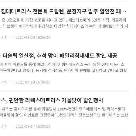
파주운정가구단지 침대매트리스 전문 베드탑텐, 운정지구 입주 할인전 패밀리침대 침대프레임 최저가 혜택 진행
총 3층으로 된 대형 쇼룸을 지니고 있다. 패브릭쇼파와 6인용 식탁, 리클라이
리스 브랜드 베드탑텐이 취급하는 다양한 침대사이즈의 수입 침대매트리스와 저
가구를 한곳에서 비교한 후 구매할 수 있는 매장이다. 9월 내 검단신도시, 은
 기자
2021-09-20 16:26:00
등 입주고객을 포함하여 가죽소파 또는 ...
 더슬립 일산점, 추석 맞이 패밀리침대세트 할인 제공
이 자체 이벤트를 통해 패밀리침대 및 템퍼매트리스 등 다양한 침대 매트리스
적용하겠다고 밝혔다. 동시에 전시상품 원가이하 판매를 실시하고 있다고 밝혔
템퍼 및 씰리 수입 매트리스 대상이며, 매트리스 구매 고객 대상 최고급 소재의
 기자
2021-09-18 16:30:00
 타월형 방수커버 특별 할인가를 제공하...
스, 편안한 라텍스매트리스 가을맞이 할인행사
디아스는 홈페이지를 통해 가을맞이 100%천연라텍스매트리스 및 라텍스토퍼
% 가을맞이 할인 이벤트를 진행중이다.천연라텍스 전문브랜드인 로디아스는 브랜
 연속 수상했으며, 소비자에게 검증받은 세계최고품질의 라텍스 제품을 개발
 기자
2021-09-17 16:30:00
하여 소비자들에게 꾸준히 인기있는 브랜드로 자...