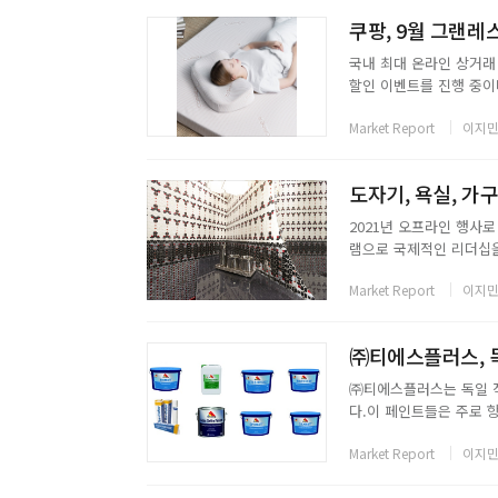
쿠팡, 9월 그랜레
국내 최대 온라인 상거래
할인 이벤트를 진행 중이다
매한 월마트 탑 브랜드로
Market Report
이지민
지난 5월 쿠팡에서의 한국
2021년 오프라인 행사로 돌
램으로 국제적인 리더십을 
양한 분야를 직접 만나볼 
Market Report
이지민
부터 10월 1일까지 개...
㈜티에스플러스는 독일 직
다.이 페인트들은 주로 
억제), 문지름저항성 페
Market Report
이지민
환경 수용성 우레탄 페인트