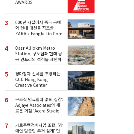
AWARDS
3
600년 사찰에서 중국 공예
와 현대 패션을 직조한
ZARA x Fanglu Lin Pop-
Up
4
Qasr AlHokm Metro
Station, 구도심과 현대 공
공 인프라의 접점을 제안하
다
5
경마장과 산세를 조망하는
CCD Hong Kong
Creative Center
6
구조적 명료함과 흙의 질감:
Adjaye Associates의 새
로운 거점 'Accra Studio'
7
가로주택정비사업 조합, ‘장
애인 맞춤형 주거 설계’ 협