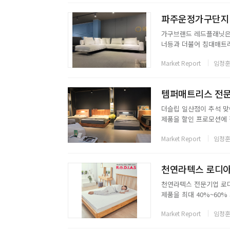
가구브랜드 레드플래닛은 
너등과 더불어 침대매트
상형침대까지 다양한 입주
Market Report
임정훈
평 수색 DMC, 운정지구
템퍼매트리스 전문
더슬립 일산점이 추석 맞
제품을 할인 프로모션에 
다.금번 할인 이벤트는 
Market Report
임정훈
메모리폼 베개를 증정하고
천연라텍스 로디아
천연라텍스 전문기업 로
제품을 최대 40%~60
드대상과 고객만족 1위를
Market Report
임정훈
및 합리적인 가격에 판매