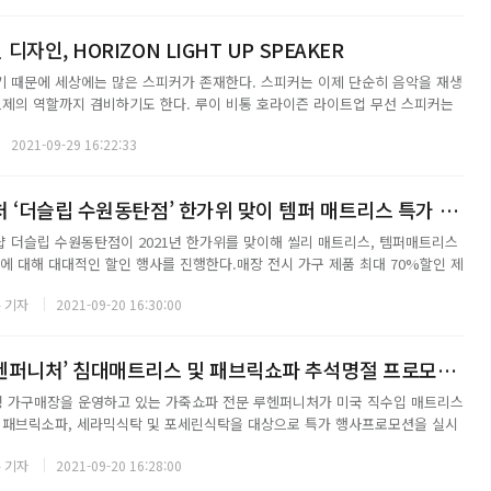
자인, HORIZON LIGHT UP SPEAKER
 때문에 세상에는 많은 스피커가 존재한다. 스피커는 이제 단순히 음악을 재생
브제의 역할까지 겸비하기도 한다. 루이 비통 호라이즌 라이트업 무선 스피커는
반자로 당신의 여정을 함께한다. 이어폰에 이어 새롭게 출시한 커넥티드 시리
2021-09-29 16:22:33
라이트업 스피커는 혁신과 전통을 매끄럽...
재난 지원금 사용처 ‘더슬립 수원동탄점’ 한가위 맞이 템퍼 매트리스 특가 할인
 더슬립 수원동탄점이 2021년 한가위를 맞이해 씰리 매트리스, 템퍼매트리스
드에 대해 대대적인 할인 행사를 진행한다.매장 전시 가구 제품 최대 70%할인 제
효도패키지, 가족사랑패키지, 부부패키지 등 다양한 프로모션 서비스 제공을 통해
 기자
2021-09-20 16:30:00
격을 선보이겠다고 밝혔다.또한 ...
일산가구단지 ‘루헨퍼니처’ 침대매트리스 및 패브릭쇼파 추석명절 프로모션 실시
평 가구매장을 운영하고 있는 가죽쇼파 전문 루헨퍼니처가 미국 직수입 매트리스
 패브릭소파, 세라믹식탁 및 포세린식탁을 대상으로 특가 행사프로모션을 실시
는 친환경, 고급 내장재를 사용한 통가죽소파 및 기능성 패브릭소파 전문 브랜
 기자
2021-09-20 16:28:00
할 수 있는 브랜드로 자리매김을 하고 있...