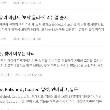
 기자
2021-10-02 18:53:12
최...
 유리 마감재 '보닥 글라스' 리뉴얼 출시
인의 친환경 유리 마감재 보닥 글라스(BODAQ Glass)를 리뉴얼 출시했다. 보
접착층과 광학용 고투명 PET층, 고기능성 UV 하드 코팅층이 결합된 유리 마감재
, 붙박이장, 주방의 팬트리 도어, 중문 등 다양한 가구 및 도어 등에 표면 자재
 기자
2021-10-02 18:49:00
된 보닥 글라스...
, 빛이 머무는 자리
공간인 마이아트뮤지엄은 미국 뉴욕을 기반으로 리얼리즘 기법의 그림을 그리는
운의 회고전《앨리스 달튼 브라운, 빛이 머무는 자리》展을 10월 24일까지 개최
만큼 세밀한 유화 작업을 이어온 그녀의 작품은 뉴욕 메트로폴리탄 박물관, 뉴욕
훈 기자
2021-10-02 18:44:00
이 소장하고 있으며 국내 많은 ...
 Polished, Coated 날것, 연마되고, 입은
lished, Coated 날것, 연마되고, 입은》展을 10월 17일까지 개최한다. 이번
ished, Coated 날것, 연마되고, 입은은 이희준 작가의 작업 과정을 함축한 제목
되지 않은 날것의 물질, 풍경, 표면 등 작업의 소재가 될 수 있는 것들을 뜻하고,