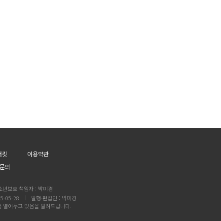
어킷
이용약관
문의
소년보호 책임자 : 박미경
5-05-28
발행·편집인 : 박미경
를 열어두고 있음을 알려드립니다.