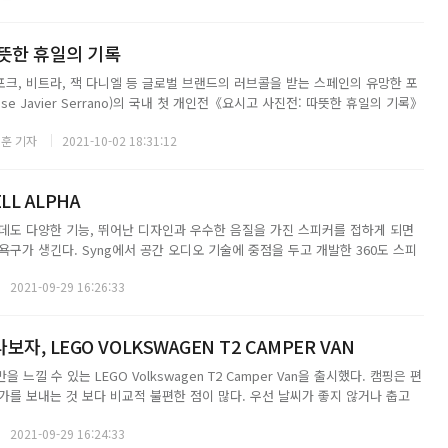
뜻한 휴일의 기록
크, 비트라, 잭 다니엘 등 글로벌 브랜드의 러브콜을 받는 스페인의 유망한 포
e Javier Serrano)의 국내 첫 개인전《요시고 사진전: 따뜻한 휴일의 기록》
최한다. 푸른 지중해를 둘러싼 유럽의 휴양지부터 마이애미, 두바이, 부다페스트
훈 기자
2021-10-02 18:31:12
한 350여 점의...
LL ALPHA
데도 다양한 기능, 뛰어난 디자인과 우수한 음질을 가진 스피커를 접하게 되면
구가 생긴다. Syng에서 공간 오디오 기술에 중점을 두고 개발한 360도 스피
중 하나이다. Syng는 애플 출신의 디자이너와 애플 홈 팟 개발자가 함께 설립한 기업
2021-09-29 16:26:33
 궁금증을 더욱 ...
자, LEGO VOLKSWAGEN T2 CAMPER VAN
 느낄 수 있는 LEGO Volkswagen T2 Camper Van을 출시했다. 캠핑은 편
가를 보내는 것 보다 비교적 불편한 점이 많다. 우선 날씨가 좋지 않거나 춥고
전부터 지치게 된다. 잠을 잘 때도 날씨의 영향을 많이 받기에 고생을 사서 하는
2021-09-29 16:24:33
을 좋아...