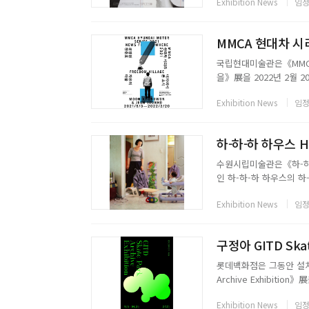
Exhibition News
임정
Polished 연...
MMCA 현대차 시리
국립현대미술관은《MMCA 
을》展을 2022년 2월 
를 통해 문경원 전준호는
Exhibition News
임정
으로 새로운 형식과 내용의
하-하-하 하우스 Ha
수원시립미술관은《하-하-
인 하-하-하 하우스의 하
로, 가정을 보살피며 느끼
Exhibition News
임정
감정이 공유되는 가족 구
구정아 GITD Skate
롯데백화점은 그동안 설치
Archive Exhibiti
데프리미엄 아울렛 타임
Exhibition News
임정
구정아의 대표작 스케이트파