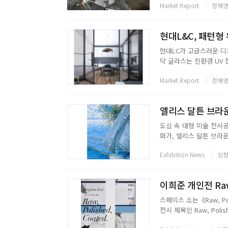
Market Report
정혜영
충전으로 12.7mm 철근을 
현대L&C, 패턴형
현대LC가 고급스러운 디자
닥 글라스는 친환경 UV 
로 주거용 공간의 드레스룸
Market Report
정혜영
로 사용 가능하다. 리뉴얼
앨리스 달튼 브라운
도심 속 대형 미술 전시
화가, 앨리스 달튼 브라
한다. 사진으로 착각할 
Exhibition News
임정
공립도서관 등 유수의 기관
이희준 개인전 Raw,
스페이스 소는《Raw, Po
전시 제목인 Raw, Pol
이다. Raw 날것은 가공