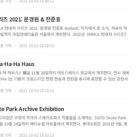
훈 기자
2021-10-02 18:40:12
즈 2021: 문경원 & 전준호
현대차 시리즈 2021: 문경원 전준호 &ndash; 미지에서 온 소식, 자유의 마
20일까지 국립현대미술관 서울에서 개최한다. 2021년《MMCA 현대차 시리즈》
 남측 비무장지대(DMZ) 내 유일한 민간인 거주지인 대성동 자유의 마을을 배경
훈 기자
2021-10-02 18:38:12
 미지에서 온 소...
-Ha-Ha Haus
하 하우스》展을 11월 28일까지 아트스페이스 광교에서 개최한다. 전시 제목
-(Ha-)는 기쁨의 웃음소리인 한편 한숨과 한탄을 동시에 표현할 수 있는 감탄사
게 되는 다양한 감정 상태를 표현한다. 하우스(Haus)는 이런 복합적인 마음과
훈 기자
2021-10-02 18:35:12
성원의 공간으로서 집의 의...
 Park Archive Exhibition
되었던 구정아 작가의 스케이트파크 작품들을 소개하는《GITD Skate Park
on》展을 10월 24일까지 에비뉴엘 아트홀에서 개최한다. 롯데쇼핑은 2021년 9월, 롯
빌라스 완공과 함께 랜드마크적 공공미술 작품으로 자리매김할 세계적인 작가
훈 기자
2021-10-02 18:33:12
크 를 설치했다....