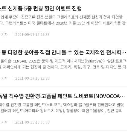
스트 신제품 5종 런칭 할인 이벤트 진행
 업체 쿠팡이 침장구류 전문 브랜드 그랜레스트의 신제품 런칭과 함께 다양한
. 그랜레스트는 미국 월마트에서 2020년 기준 15만 개 이상의 매트리스를 판
, 아마존, 이베이, 월마트 등에서 지속적으로 높은 판매량을 달성해 왔다. 또한
 기자
2021-09-17 16:26:33
 정식 런칭으로 화제가 되기...
도자기, 욕실, 가구 등 다양한 분야를 직접 만나볼 수 있는 국제적인 전시회 CERSAIE 2021
아온 CERSAIE 2021은 문화 및 제도적 이니셔티브(initiative)의 알찬 프로그
재확인하게 되는 현장이 될 것이다. 도자기, 욕실, 가구, 건축 및 디자인 등 다
수 있는 국제적인 전시회 Cersaie는 볼로냐 전시 센터에서 2021년 9월 27일
 기자
2021-09-17 16:22:33
㈜티에스플러스, 독일 직수입 친환경 고품질 페인트 노비코트(NOVOCOAT), 텍스칼라(TEXCOLOR) 출시
수입 친환경 고품질 페인트(노비코트, 텍스칼라)를 9월부터 판매한다고 밝혔
항알러지 페인트(아토피와 알레르기 예방), 항곰팡이 페인트(곰팡이, 진균 등의
인트(청소하기에 편리), 유리섬유벽지-글라스데코시스템(차세대 친환경 벽지), 친
 기자
2021-09-15 16:30:33
(물로 희석 가능한 목재/철재 시...