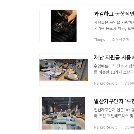
과감하고 공상적인 디
사람들은 음악을 사랑하기
시키는 용도가 아닌, 오
우아한 라이프스타일의 동
Things
최윤선 기자
즈, 루이 비통 호라이즌 
수입매트리스 전문 편집샵
를 비롯한 12가지 브랜
공 및 패밀리 패키지, 
Market Report
임정훈
소비자들에게 합리적인 가
일산가구단지 인근 300
와 유럽 호텔매트리스 및
한다고 밝혔다.루헨퍼니처
Market Report
임정훈
드로 소비자들이 믿고 구매