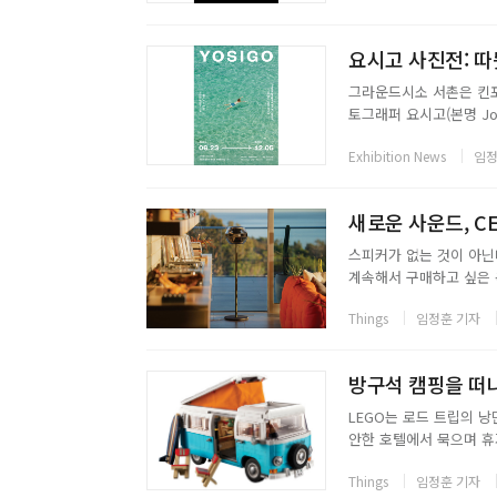
요시고 사진전: 따
그라운드시소 서촌은 킨포
토그래퍼 요시고(본명 Jos
展을 12월 5일까지 개
Exhibition News
임정
등 세계 여러 여행지를 기록
새로운 사운드, CE
스피커가 없는 것이 아닌
계속해서 구매하고 싶은 욕
커 Cell Alpha도 그
Things
임정훈 기자
이라는 점에서 제품에 대한
방구석 캠핑을 떠나보
LEGO는 로드 트립의 낭만을
안한 호텔에서 묵으며 휴
더운 날엔 텐트를 치기 
Things
임정훈 기자
느낌이 들기도 한다. 캠핑