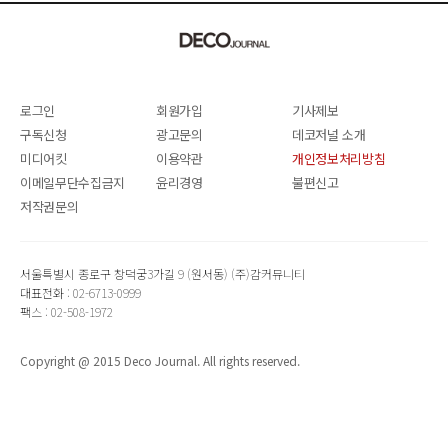
로그인
회원가입
기사제보
구독신청
광고문의
데코저널 소개
미디어킷
이용약관
개인정보처리방침
이메일무단수집금지
윤리경영
불편신고
저작권문의
서울특별시 종로구 창덕궁3가길 9 (원서동) (주)감커뮤니티
대표전화 : 02-6713-0999
팩스 : 02-508-1972
Copyright @ 2015 Deco Journal. All rights reserved.