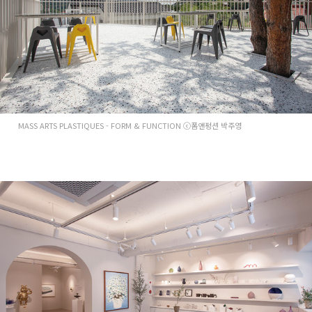
MASS ARTS PLASTIQUES - FORM & FUNCTION ⓒ폼앤펑션 박주영