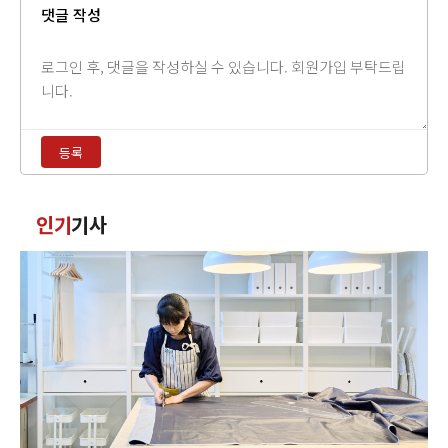
댓글 작성
댓
글
내
용
등록
입
력
댓
인기
기사
글
정
렬