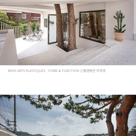
MASS ARTS PLASTIQUES - FORM & FUNCTION ⓒ폼앤펑션 박주영