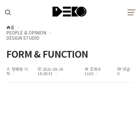
홈
현
PEOPLE & OPINION
재
DESIGN STUDIO
위
FORM & FUNCTION
치
정혜영 기
2021-09-29
조회수
댓글
자
16:28:33
1102
0