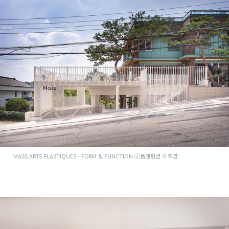
MASS ARTS PLASTIQUES - FORM & FUNCTION ⓒ폼앤펑션 박주영