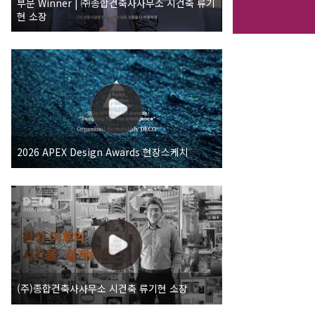
부문 Winner | ㈜종합건축사사무소 시건축 류기
현 소장
2026 APEX Design Awards 현장스케치
(주)종합건축사사무소 시건축 류기현 소장