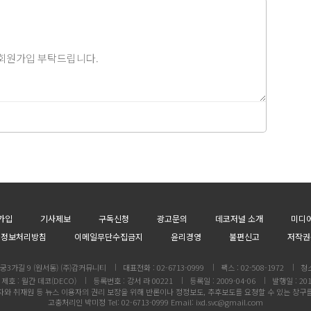
가입
기사제보
구독신청
광고문의
데코저널 소개
미디
인정보처리방침
이메일무단수집금지
윤리경영
불편신고
저작권
3가길 9 (원서동) (주)감커뮤니티
대표전화 : 02-6713-0999
팩스 : 02-508-1972
청
제호 : 월간 데코(DECO)
등록번호 : 강서 라 00221
등록일 : 2009-04-06
발행일 : 201
와 취재원 등 뉴스 이용자의 권리 보장을 위해 반론이나 정정보도, 추후보도를 요청할 수 있는 창구
고충처리인 박미정 Tel: 02-6713-0999 Email: ixd.svc@gmail.com