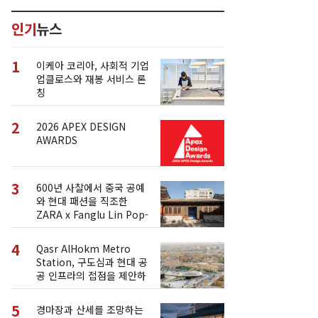
인기
뉴스
1
이케아 코리아, 사회적 기업
업클로스와 재봉 서비스 론
칭
2
2026 APEX DESIGN
AWARDS
3
600년 사찰에서 중국 공예
와 현대 패션을 직조한
ZARA x Fanglu Lin Pop-
Up
4
Qasr AlHokm Metro
Station, 구도심과 현대 공
공 인프라의 접점을 제안하
다
5
경마장과 산세를 조망하는