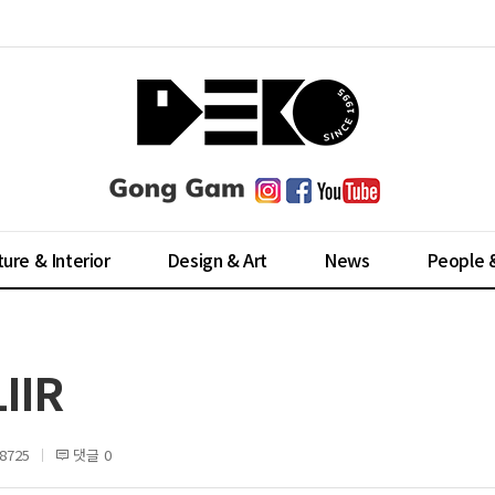
ture & Interior
Design & Art
News
People 
IIR
8725
댓글 0