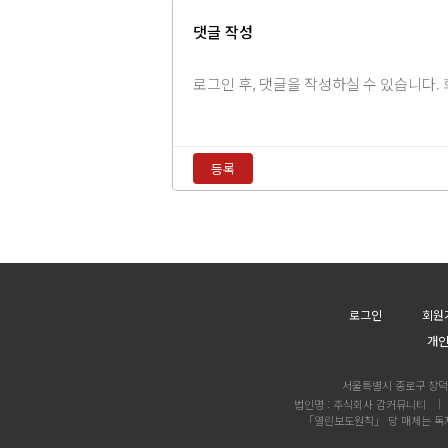
댓글 작성
댓
글
내
용
등록
입
력
댓
글
정
렬
로그인
회원
개
서울특별시 종로구 창덕궁
법인명 : 주식회사 감커뮤니티
「열린보도원칙」 당 매체는 독자