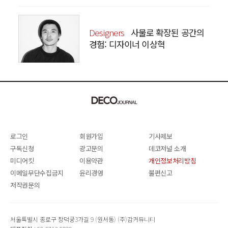
Designers
사물로 확장된 공간의
경험: 디자이너 이상혁
SANGHYEOK LEE
로그인
회원가입
기사제보
구독신청
광고문의
데코저널 소개
미디어킷
이용약관
개인정보처리방침
이메일무단수집금지
윤리경영
불편신고
저작권문의
서울특별시 종로구 창덕궁3가길 9 (원서동) (주)감커뮤니티