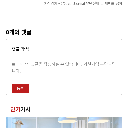
저작권자 ⓒ Deco Journal 무단전재 및 재배포 금지
0
개의 댓글
댓글 작성
댓
글
내
용
등록
입
력
댓
인기
기사
글
정