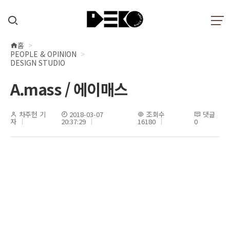
홈
현
PEOPLE & OPINION
재
DESIGN STUDIO
위
A.mass / 에이매스
치
차주헌 기
2018-03-07
조회수
댓글
자
20:37:29
16180
0