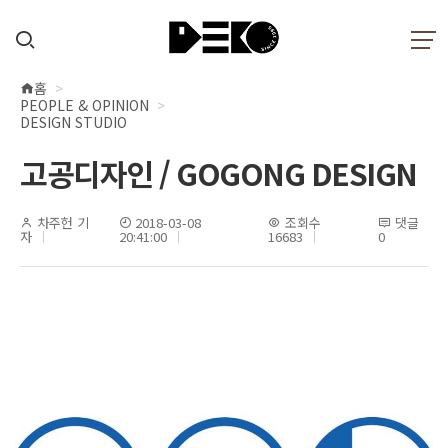
홈
현
PEOPLE & OPINION
재
DESIGN STUDIO
위
고공디자인 / GOGONG DESIGN
치
차주헌 기
2018-03-08
조회수
댓글
자
20:41:00
16683
0