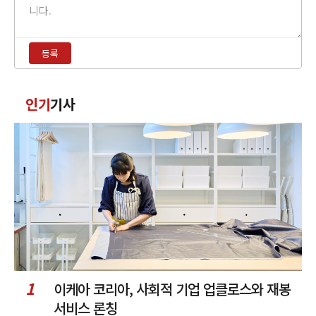
글
내
용
등록
입
력
댓
인기
기사
글
정
렬
1
이케아 코리아, 사회적 기업 업클로스와 재봉
서비스 론칭