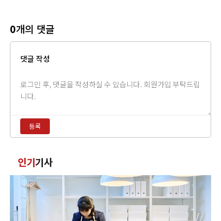
0
개의 댓글
댓글 작성
댓
글
내
용
등록
입
력
댓
인기
기사
글
정
렬