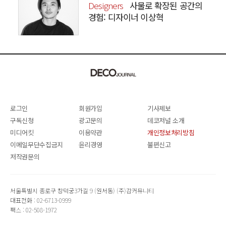
Designers
사물로 확장된 공간의
경험: 디자이너 이상혁
SANGHYEOK LEE
로그인
회원가입
기사제보
구독신청
광고문의
데코저널 소개
미디어킷
이용약관
개인정보처리방침
이메일무단수집금지
윤리경영
불편신고
저작권문의
서울특별시 종로구 창덕궁3가길 9 (원서동) (주)감커뮤니티
대표전화 : 02-6713-0999
팩스 : 02-508-1972