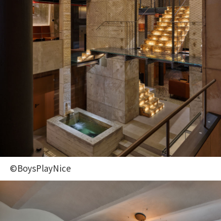
©BoysPlayNice