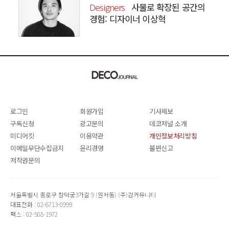
Designers
사물로 확장된 공간의
경험: 디자이너 이상혁
SANGHYEOK LEE
로그인
회원가입
기사제보
구독신청
광고문의
데코저널 소개
미디어킷
이용약관
개인정보처리방침
이메일무단수집금지
윤리경영
불편신고
저작권문의
서울특별시 종로구 창덕궁3가길 9 (원서동) (주)감커뮤니티
대표전화 : 02-6713-0999
팩스 : 02-508-1972