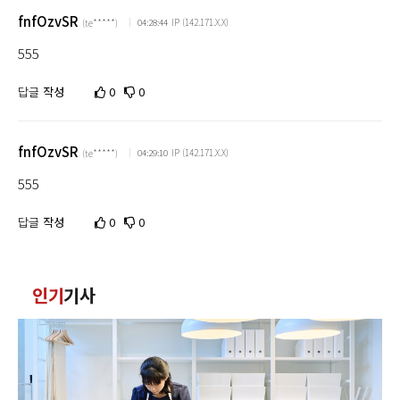
fnfOzvSR
IP (142.171.X.X)
04:28:44
(te*****)
555
답글
작성
0
0
fnfOzvSR
IP (142.171.X.X)
04:29:10
(te*****)
555
답글
작성
0
0
인기
기사