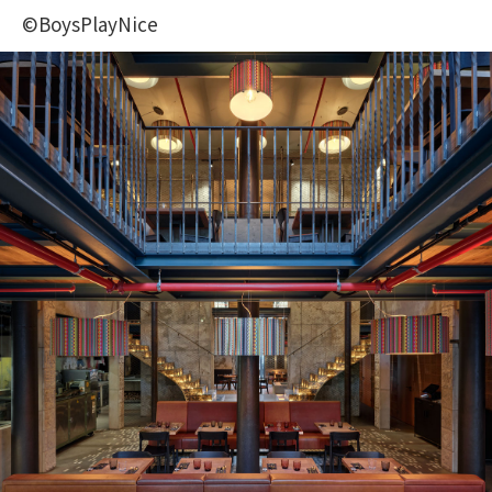
©BoysPlayNice