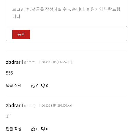
댓
글
내
용
등록
입
력
댓
글
zbdrariI
IP (192.252.X.X)
20:20:11
(1'*****)
정
555
렬
답글
작성
0
0
zbdrariI
IP (192.252.X.X)
20:20:18
(1'*****)
1'"
답글
작성
0
0