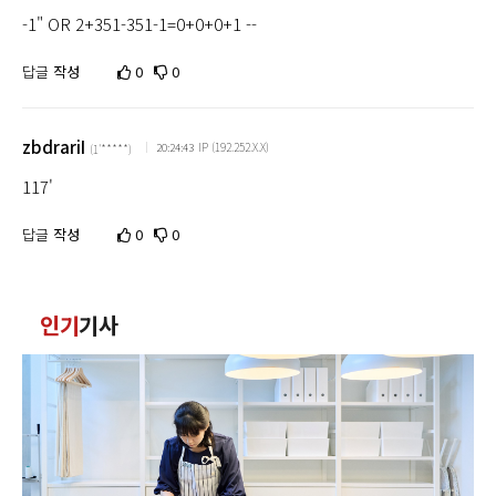
-1" OR 2+351-351-1=0+0+0+1 --
답글
작성
0
0
zbdrariI
IP (192.252.X.X)
20:24:43
(1'*****)
117'
답글
작성
0
0
인기
기사