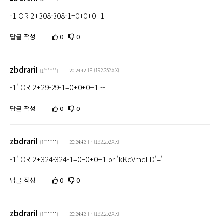
-1 OR 2+308-308-1=0+0+0+1
답글
작성
0
0
zbdrariI
IP (192.252.X.X)
20:24:42
(1'*****)
-1' OR 2+29-29-1=0+0+0+1 --
답글
작성
0
0
zbdrariI
IP (192.252.X.X)
20:24:42
(1'*****)
-1' OR 2+324-324-1=0+0+0+1 or 'kKcVmcLD'='
답글
작성
0
0
zbdrariI
IP (192.252.X.X)
20:24:42
(1'*****)