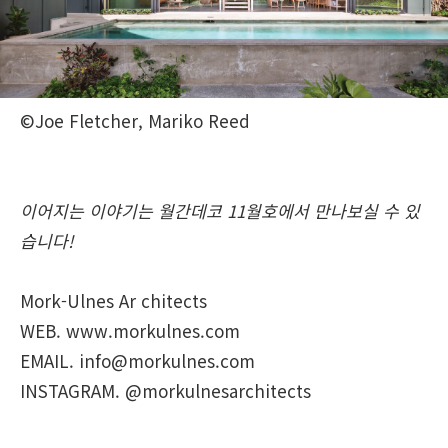
©Joe Fletcher, Mariko Reed
이어지는 이야기는 월간데코 11월호에서 만나보실 수 있
습니다!
Mork-Ulnes Ar chitects
WEB. www.morkulnes.com
EMAIL. info@morkulnes.com
INSTAGRAM. @morkulnesarchitects