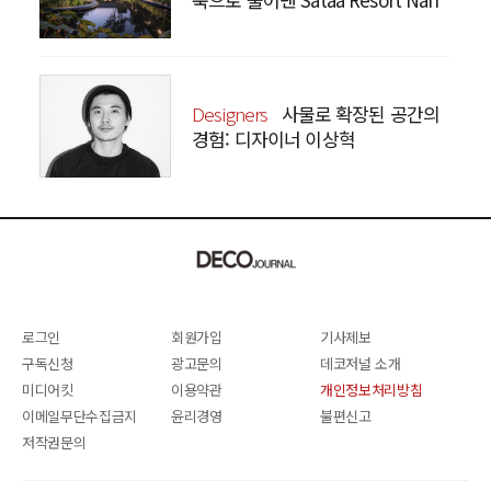
Designers
사물로 확장된 공간의
경험: 디자이너 이상혁
SANGHYEOK LEE
로그인
회원가입
기사제보
구독신청
광고문의
데코저널 소개
미디어킷
이용약관
개인정보처리방침
이메일무단수집금지
윤리경영
불편신고
저작권문의