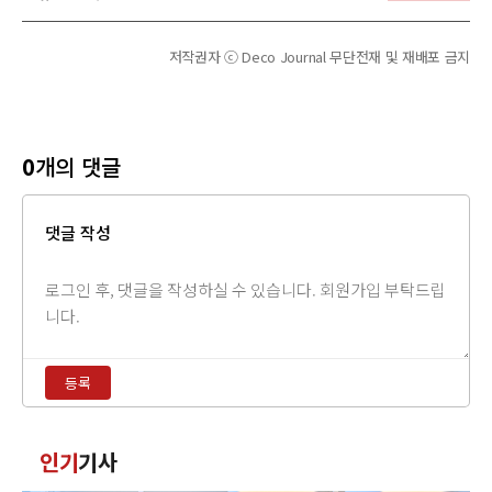
저작권자 ⓒ Deco Journal 무단전재 및 재배포 금지
0
개의 댓글
댓글 작성
댓
글
내
용
등록
입
력
댓
인기
기사
글