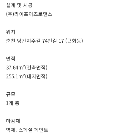
설계 및 시공
(주)라이프이즈로맨스
위치
춘천 당간지주길 74번길 17 (근화동)
면적
37.64m²(건축면적)
255.1m²(대지면적)
규모
1개 층
마감재
벽체. 스페셜 페인트