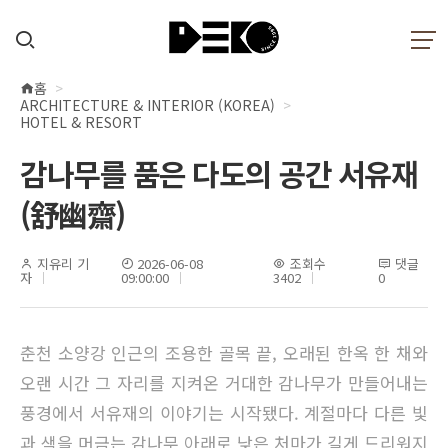
홈
현
ARCHITECTURE & INTERIOR (KOREA)
재
HOTEL & RESORT
위
감나무를 품은 다도의 공간 서유재
치
(舒幽齋)
지유리 기
2026-06-08
조회수
댓글
자
09:00:00
3402
0
춘천 소양강 인근의 조용한 골목 끝, 오래된 한옥 한 채와
오랜 시간 그 자리를 지켜온 거대한 감나무가 만들어내는
풍경에서 서유재의 이야기는 시작됐다. 계절마다 다른 빛
과 색을 머금는 감나무 아래로 낮은 처마가 길게 드리워지