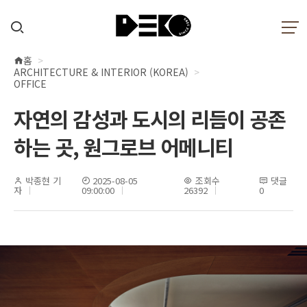
홈
현
ARCHITECTURE & INTERIOR (KOREA)
재
OFFICE
위
자연의 감성과 도시의 리듬이 공존
치
하는 곳, 원그로브 어메니티
박종현 기
2025-08-05
조회수
댓글
자
09:00:00
26392
0