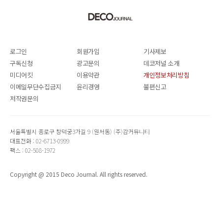
로그인
회원가입
기사제보
구독신청
광고문의
데코저널 소개
미디어킷
이용약관
개인정보처리방침
이메일무단수집금지
윤리경영
불편신고
저작권문의
서울특별시 종로구 창덕궁3가길 9 (원서동) (주)감커뮤니티
대표전화 : 02-6713-0999
팩스 : 02-508-1972
Copyright @ 2015 Deco Journal. All rights reserved.