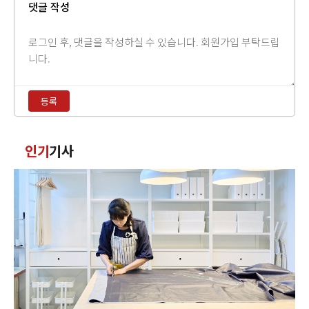
댓글 작성
댓
글
내
용
등록
입
력
댓
인기
기사
글
정
렬