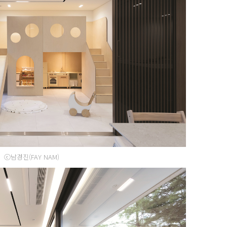
ⓒ남경진(FAY NAM)