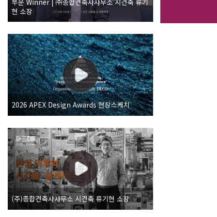
부문 Winner | ㈜종합건축사사무소 시건축 류기
현 소장
2026 APEX Design Awards 현장스케치
(주)종합건축사사무소 시건축 류기현 소장