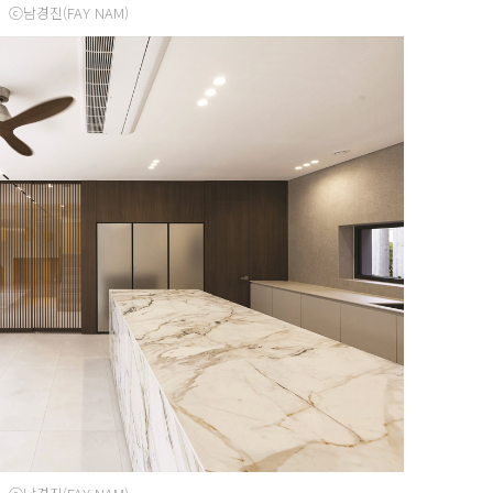
ⓒ남경진(FAY NAM)