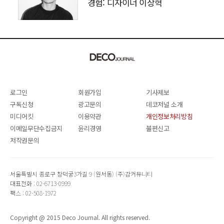
경험: 디자이너 이상혁
SANGHYEOK LEE
로그인
회원가입
기사제보
구독신청
광고문의
데코저널 소개
미디어킷
이용약관
개인정보처리방침
이메일무단수집금지
윤리경영
불편신고
저작권문의
서울특별시 종로구 창덕궁3가길 9 (원서동) (주)감커뮤니티
대표전화 : 02-6713-0999
팩스 : 02-508-1972
Copyright @ 2015 Deco Journal. All rights reserved.