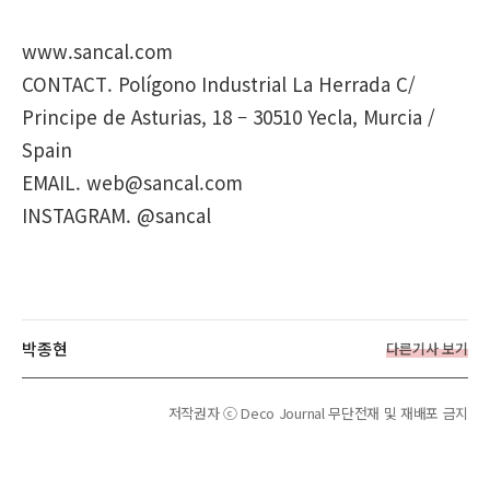
www.sancal.com
CONTACT. Polígono Industrial La Herrada C/
Principe de Asturias, 18 – 30510 Yecla, Murcia /
Spain
EMAIL. web@sancal.com
INSTAGRAM. @sancal
박종현
다른기사 보기
저작권자 ⓒ Deco Journal 무단전재 및 재배포 금지