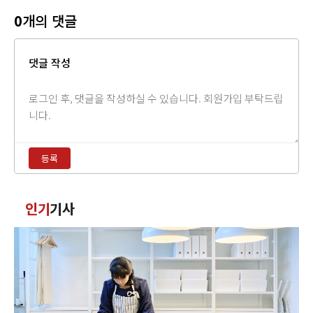
0
개의 댓글
댓글 작성
댓
글
내
용
등록
입
력
댓
인기
기사
글
정
렬