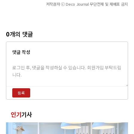
저작권자 ⓒ Deco Journal 무단전재 및 재배포 금지
0
개의 댓글
댓글 작성
댓
글
내
용
등록
입
력
댓
인기
기사
글
정