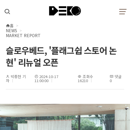
홈
현
NEWS
재
MARKET REPORT
위
슬로우베드, '플래그쉽 스토어 논
치
현' 리뉴얼 오픈
박종현 기
2024-10-17
조회수
댓글
자
11:00:00
16210
0