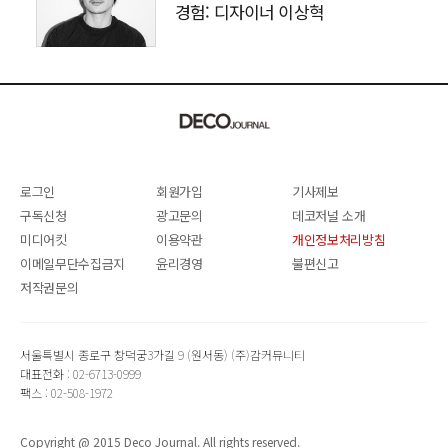
경험: 디자이너 이상혁
SANGHYEOK LEE
로그인
회원가입
기사제보
구독신청
광고문의
데코저널 소개
미디어킷
이용약관
개인정보처리방침
이메일무단수집금지
윤리경영
불편신고
저작권문의
서울특별시 종로구 창덕궁3가길 9 (원서동) (주)감커뮤니티
대표전화 : 02-6713-0999
팩스 : 02-508-1972
Copyright @ 2015 Deco Journal. All rights reserved.