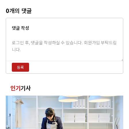
0
개의 댓글
댓글 작성
댓
글
내
용
등록
입
력
댓
인기
기사
글
정
렬