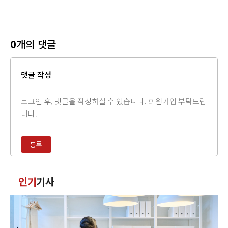
0
개의 댓글
댓글 작성
댓
글
내
용
등록
입
력
댓
인기
기사
글
정
렬