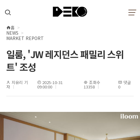
홈
현
NEWS
재
MARKET REPORT
위
일룸, 'JW 레지던스 패밀리 스위
치
트' 조성
지유리 기
2025-10-31
조회수
댓글
자
09:00:00
13358
0