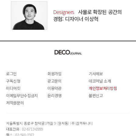
Designers
사물로 확장된 공간의
경험: 디자이너 이상혁
SANGHYEOK LEE
로그인
회원가입
기사제보
구독신청
광고문의
데코저널 소개
미디어킷
이용약관
개인정보처리방침
이메일무단수집금지
윤리경영
불편신고
저작권문의
서울특별시 종로구 창덕궁3가길 9 (원서동) (주)감커뮤니티
대표전화 : 02-6713-0999
팩스 : 02-508-1972