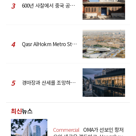
3
600년 사찰에서 중국 공예와 현대 패션을 직조한 ZARA x Fanglu Lin Pop-Up
4
Qasr AlHokm Metro Station, 구도심과 현대 공공 인프라의 접점을 제안하다
5
경마장과 산세를 조망하는 CCD Hong Kong Creative Center
최신
뉴스
Commercial
OMA가 선보인 항저