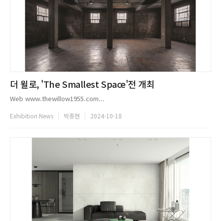
더 윌로, 'The Smallest Space'전 개최
Web www.thewillow1955.com...
Exhibition News
박종현
2024-10-18