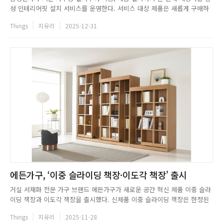
성 인테리어핏 설치 서비스를 운영한다. 서비스 대상 제품은 새롭게 구매하
거나 보유한 가전으로 비스포크 AI 콤보 일체형 세탁건조기, 원바디 세탁기
Things
지유리
2025-12-31
&middot;건조기, 드럼형 세탁기와 건조기 등이다. 삼성전자는 가전제품 형
태와 배치에 맞춰 선택할 수 있는 상부장, 수납장, 테이블 장,...
에든가구, ‘이중 슬라이딩 책장·이도각 책장’ 출시
거실 서재화 전문 가구 브랜드 에든가구가 새로운 공간 혁신 제품 이중 슬라
이딩 책장과 이도각 책장을 출시했다. 신제품 이중 슬라이딩 책장은 한정된
공간에서도 대용량 수납이 가능해 실용성과 인테리어 감각을 모두 충족시킨
Things
지유리
2025-11-28
프리미엄 책장으로 주목받고 있다. 여기에 전면과 후면에 각각 책장을 배치