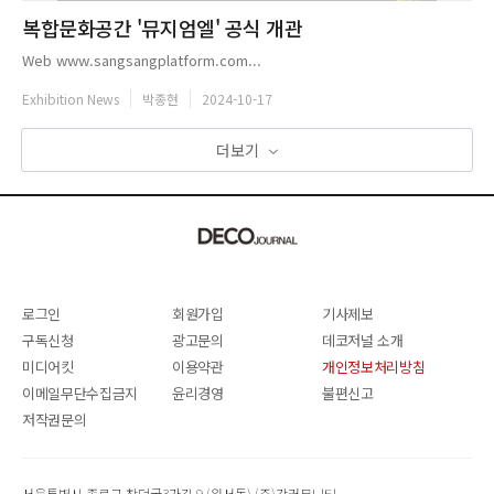
복합문화공간 '뮤지엄엘' 공식 개관
Web www.sangsangplatform.com...
Exhibition News
박종현
2024-10-17
더보기
로그인
회원가입
기사제보
구독신청
광고문의
데코저널 소개
미디어킷
이용약관
개인정보처리방침
이메일무단수집금지
윤리경영
불편신고
저작권문의
서울특별시 종로구 창덕궁3가길 9 (원서동) (주)감커뮤니티