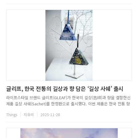
한 2중 구조 설계로, 앞쪽 책장을 좌우로 부드럽게 이동시키면 뒤편의...
글리프, 한국 전통의 길상과 향 담은 ‘길상 사쉐’ 출시
라이프스타일 브랜드 글리프(GLEAF)가 한국의 길상(吉祥)과 향을 결합한신
제품 길상 사쉐(Sachet)를 한정판으로 출시했다. 이번 제품은 한국 전통 향
갑과 프랑스 전통의 향주머니에서 영감을 받아 개발됐으며, 삼각형 패키지
Things
지유리
2025-11-28
형태에 각기 다른 색상과 전통 상징 문양을 담아 인테리어 오브제로서의 심
미성과 향의 기능을 동시에 충족시켰다. 산군향, 용운향, 수문...