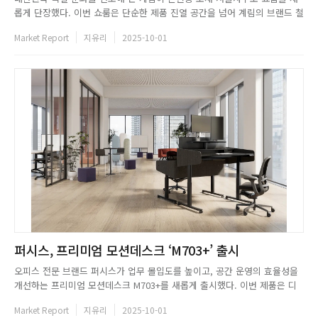
롭게 단장했다. 이번 쇼룸은 단순한 제품 진열 공간을 넘어 계림의 브랜드 철
학과 감성을 직접 체험할 수 있는 특별한 공간으로 재탄생됐다. 새 쇼룸은 계
Market Report
지유리
2025-10-01
림의 브랜드 메시지 자연을 담아 공간을 빛내다를 담아 세련된 스테인리스
소재와 싱그러운 식물들을 연출해 따뜻하면서도 모던한 분위기를 표현...
퍼시스, 프리미엄 모션데스크 ‘M703+’ 출시
오피스 전문 브랜드 퍼시스가 업무 몰입도를 높이고, 공간 운영의 효율성을
개선하는 프리미엄 모션데스크 M703+를 새롭게 출시했다. 이번 제품은 디
자인 씽킹 방식의 기획 과정을 통해 멀티 디바이스 사용 환경의 배선 문제,
Market Report
지유리
2025-10-01
체형별 인간공학적 대응, 유연 좌석제나 오픈형 좌석에서의 보안 및 프라이