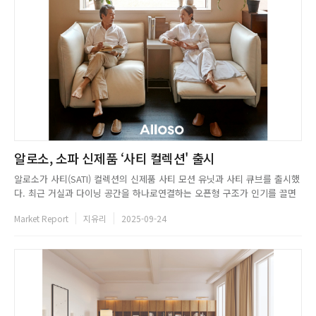
알로소, 소파 신제품 ‘사티 컬렉션' 출시
알로소가 사티(SATI) 컬렉션의 신제품 사티 모션 유닛과 사티 큐브를 출시했
다. 최근 거실과 다이닝 공간을 하나로연결하는 오픈형 구조가 인기를 끌면
서 거실 공간을 다양하게 활용하는 이들이 늘고 있다. 이에 알로소는 거실을
Market Report
지유리
2025-09-24
서재나 라운지 공간으로 꾸미는 라이프스타일에 맞게 공간 활용 방식을 제안
했다. 새롭게 선보인 사티 모션 유닛은 기존사티 모션 1인을 확...