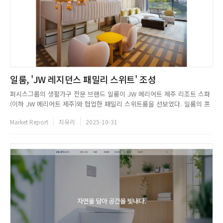
일룸, 'JW 레지던스 패밀리 스위트' 조성
퍼시스그룹의 생활가구 전문 브랜드 일룸이 JW 메리어트 제주 리조트 스파
(이하 JW 메리어트 제주)와 협업한 패밀리 스위트룸을 선보였다. 일룸의 프
리미엄 키즈 가구로 꾸며진 패키지는 두들 벙크베드, 도토 키즈소파, 두들 사
Market Report
지유리
2025-10-31
이드테이블 등 일룸의 베스트셀러 키즈 가구가 배치됐다. 일룸의 두들 벙크
베드는 작은 오두막을 연상시키는 구조로, IF 디자인 어워드 2...