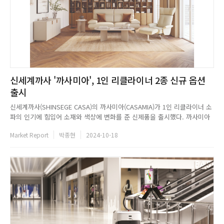
신세계까사 '까사미아', 1인 리클라이너 2종 신규 옵션
출시
신세계까사(SHINSEGE CASA)의 까사미아(CASAMIA)가 1인 리클라이너 소
파의 인기에 힘입어 소재와 색상에 변화를 준 신제품을 출시했다. 까사미아
의 1인 리클라이너 소파 중 가장 사랑받는 시리즈인 우스터는 패브릭 버전을
Market Report
박종현
2024-10-18
선보이며, 내추럴하면서 포근한 분위기를 더했다. 또한 기존 색상에 아이보
리와 로즈 브라운 2종을 더해 취향에 따라 선택할 수 있...